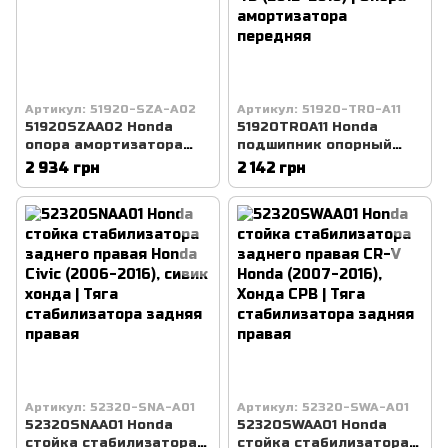
Артикул: 51920-SZA-A02
Артикул: 51920-TR0-A11
51920SZAA02 Honda
51920TR0A11 Honda
опора амортизатора
подшипник опорный
переднего Honda Pilot
амортизатора
2 934 грн
2 142 грн
хонда пилот
переднего Honda Civic
4D (2012-2016) | Опора
амортизатора
передняя
Артикул: 52320-SNA-A01
Артикул: 52320-SWA-A01
52320SNAA01 Honda
52320SWAA01 Honda
стойка стабилизатора
стойка стабилизатора