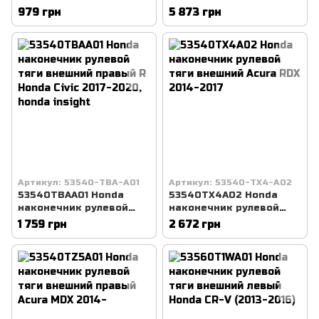
продольного рычага
верхний левый Acura
979 грн
5 873 грн
передний honda civic
MDX 2006-2013
Артикул: 53540-TBA-A01
Артикул: 53540-TX4-A02
53540TBAA01 Honda
53540TX4A02 Honda
наконечник рулевой
наконечник рулевой
тяги внешний правый R
тяги внешний Acura RDX
1 759 грн
2 672 грн
Honda Civic 2017-2020,
2014-2017
honda insight