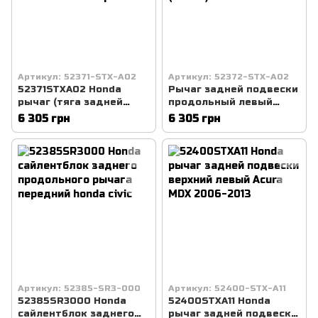
Артикул: 52371-STX-A02
Артикул: 52372-STX-A02
52371STXA02 Honda
Рычаг задней подвески
рычаг (тяга задней
продольный левый
подвески продольный
Honda 52372-STX-A02
6 305 грн
6 305 грн
нижний правый) Acura
Acura MDX (2007-)
MDX 2006-2013 ричаг
Артикул: 52385-SR3-000
Артикул: 52400-STX-A11
52385SR3000 Honda
52400STXA11 Honda
сайлентблок заднего
рычаг задней подвески