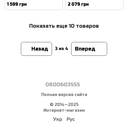
рулевой тяги левый
тяги внешний левый
1 599 грн
2 079 грн
Honda HR-V 2015-2022
Accord 2007-2012
Показать еще 10 товаров
Назад
Вперед
3
из 4
0800603555
Полная версия сайта
© 2014—2025
Интернет-магазин
Укр
Рус