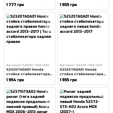
заднего правая Honda
заднего правая CR-V
1 777 грн
1 955 грн
Civic (2006-2016), сивик
Honda (2007-2016),
хонда | Тяга
Хонда СРВ | Тяга
стабилизатора задняя
стабилизатора задняя
правая
правая
Артикул: 52320-TA0-A01
Артикул: 52325-TA0-A01
52320TA0A01 Honda
52325TA0A01 Honda
стойка стабилизатора
стойка стабилизатора
заднего правая honda
заднего левая honda
1 954 грн
1 955 грн
accord 2013-2017 | Тяга
accord 2013-2017
стабилизатора задняя
правая