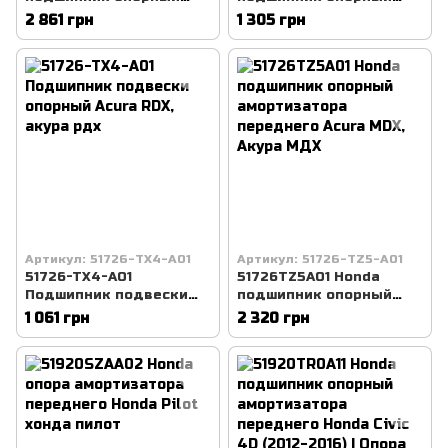
амортизатора
амортизатора
2 861 грн
1 305 грн
переднего Honda
переднего Honda civic,
Accord, акорд хонда
хонда сивик
Артикул: 51726-TX4-A01
Артикул: 51726-TZ5-A01
51726-TX4-A01
51726TZ5A01 Honda
Подшипник подвески
подшипник опорный
опорный Acura RDX,
амортизатора
1 061 грн
2 320 грн
акура рдх
переднего Acura MDX,
Акура МДХ