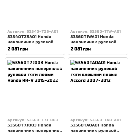
Артикул: 53540-TZ5-A01
Артикул: 53560-T1W-A01
53540TZ5A01 Honda
53560T1WA01 Honda
наконечник рулевой
наконечник рулевой
тяги внешний правый
тяги внешний левый
2 081 грн
2 081 грн
Acura MDX 2014-
Honda CR-V (2013-2016)
Артикул: 53560-T7J-003
Артикул: 53560-TA0-A01
53560T7J003 Honda
53560TA0A01 Honda
наконечник поперечной
наконечник рулевой