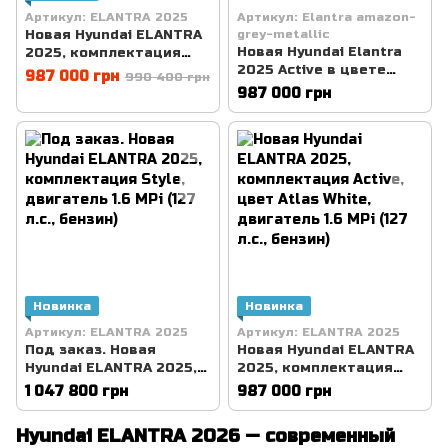
Артикул: ELANTRA 2025
Артикул: Elantra amazon-
Новая Hyundai ELANTRA
grey-metallic
Новая Hyundai Elantra
2025, комплектация
2025 Active в цвете
Active, двигатель 1.6 MPi
987 000 грн
990 400 грн
Amazon Grey Metallic —
(127 л.с., бензин)
987 000 грн
купить во Львове | Ария
Моторс
Новинка
Новинка
Артикул: ELANTRA 2025
Артикул: ELANTRA 2025
Под заказ. Новая
Новая Hyundai ELANTRA
Hyundai ELANTRA 2025,
2025, комплектация
комплектация Style,
Active, цвет Atlas White,
1 047 800 грн
987 000 грн
двигатель 1.6 MPi (127
двигатель 1.6 MPi (127
л.с., бензин)
л.с., бензин)
Hyundai ELANTRA 2026 — современный