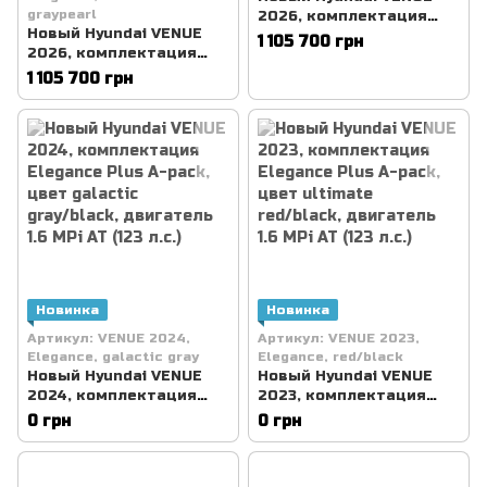
graypearl
2026, комплектация
Новый Hyundai VENUE
Elegance, цвет Polar
1 105 700 грн
2026, комплектация
White, двигатель 1.6 MPi
Elegance Plus A-pack,
AT (123 л.с.)
1 105 700 грн
цвет ecotronic
graypearl, двигатель 1.6
MPi AT (123 л.с.)
Новинка
Новинка
Артикул: VENUE 2024,
Артикул: VENUE 2023,
Elegance, galactic gray
Elegance, red/black
Новый Hyundai VENUE
Новый Hyundai VENUE
2024, комплектация
2023, комплектация
Elegance Plus A-pack,
Elegance Plus A-pack,
0 грн
0 грн
цвет galactic gray/black,
цвет ultimate red/black,
двигатель 1.6 MPi AT (123
двигатель 1.6 MPi AT (123
л.с.)
л.с.)