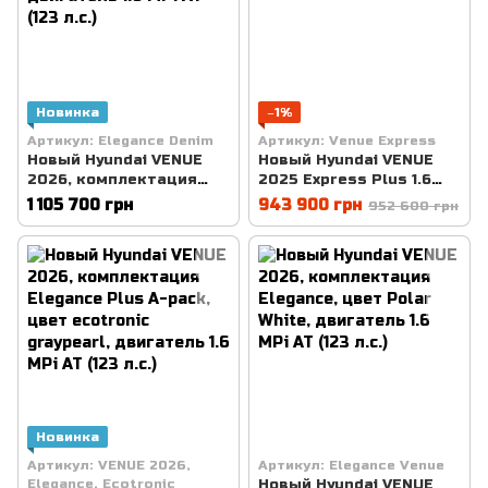
Новинка
−1%
Артикул: Elegance Denim
Артикул: Venue Express
Новый Hyundai VENUE
Новый Hyundai VENUE
2026, комплектация
2025 Express Plus 1.6
Elegance, цвет DENIM,
MPi AT — Intense Blue
1 105 700 грн
943 900 грн
952 600 грн
двигатель 1.6 MPi AT (123
л.с.)
Новинка
Артикул: VENUE 2026,
Артикул: Elegance Venue
Elegance, Ecotronic
Новый Hyundai VENUE