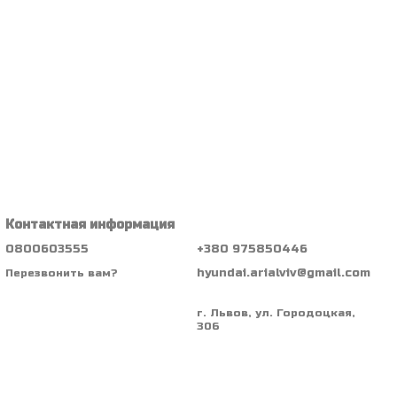
Контактная информация
0800603555
+380 975850446
hyundai.arialviv@gmail.com
Перезвонить вам?
г. Львов, ул. Городоцкая,
306