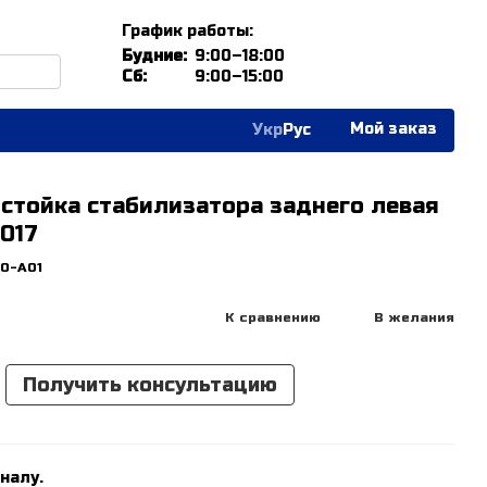
График работы:
Будние:
9:00–18:00
Сб:
9:00–15:00
Мой заказ
Укр
Рус
стойка стабилизатора заднего левая
2017
A0-A01
К сравнению
В желания
Получить консультацию
налу.