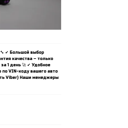
 🔧 ✔ Большой выбор
антия качества – только
за 1 день 🚀 ✔ Удобное
 по VIN-коду вашего авто
есть Viber) Наши менеджеры