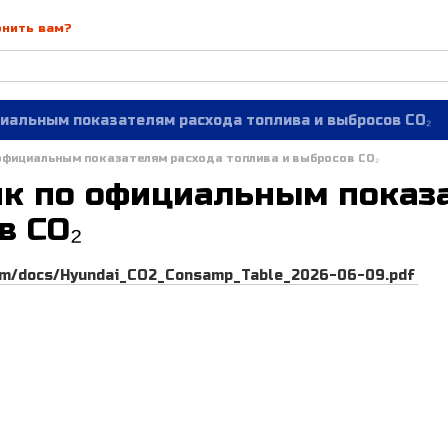
онить вам?
иальным показателям расхода топлива и выбросов CO₂
официальным показателям расхода топлива и выбросов CO₂
к по официальным показа
в CO₂
.com/docs/Hyundai_CO2_Consamp_Table_2026-06-09.pdf