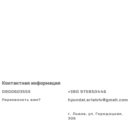
Контактная информация
0800603555
+380 975850446
hyundai.arialviv@gmail.com
Перезвонить вам?
г. Львов, ул. Городоцкая,
306