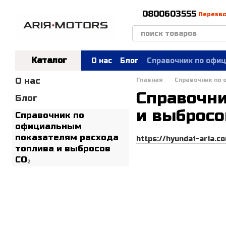
Перейти к основному контенту
0800603555
Перезв
Каталог
О нас
Блог
Справочник по офиц
О нас
Главная
Справочник по 
Справочни
Блог
и выбросо
Справочник по
официальным
показателям расхода
https://hyundai-aria
топлива и выбросов
CO₂