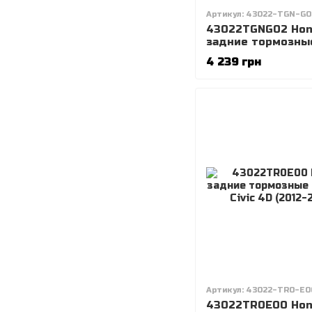
Артикул: 43022-TGN-G0
43022TGNG02 Hon
задние тормозны
колодки Honda CI
4 239 грн
2017-2022
Артикул: 43022-TR0-E0
43022TR0E00 Hon