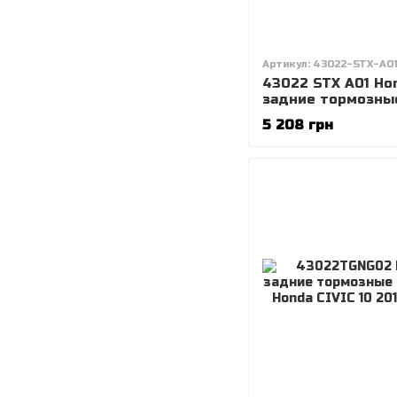
Артикул: 43022-STX-A0
43022 STX A01 Ho
задние тормозны
колодки Acura M
5 208 грн
(2007-), Honda Pil