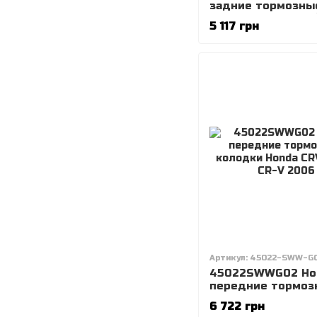
задние тормозны
колодки Civic 4D 
5 117 грн
2016)
Артикул: 45022-SWW-G
45022SWWG02 Ho
передние тормоз
колодки Honda C
6 722 грн
2012-, CR-V 2006