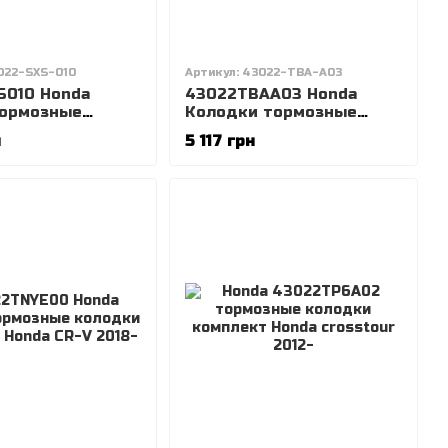
022-SXS-010
Артикул: 43022-TBA-A03
S010 Honda
43022TBAA03 Honda
тормозные
Колодки тормозные
 комплект Honda
задние, комплект Honda
н
5 117 грн
CIVIC 2017-2022