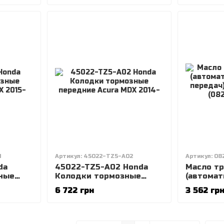
1
Артикул: 45022-TZ5-A02
Артикул: 0
da
45022-TZ5-A02 Honda
Масло т
ные
Колодки тормозные
(автомат
X 2015-
передние Acura MDX
коробки 
6 722 грн
3 562 гр
2014-
CVT-F 4 
(082609