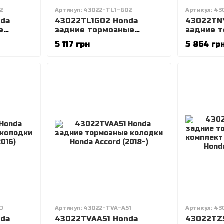
2
Артикул: 43022-TL1-G02
Артикул: 4
da
43022TL1G02 Honda
43022TN
е
задние тормозные
задние 
VIC 10
колодки Honda Accord
колодки
5 117 грн
5 864 гр
2008- 2013
CR-V 201
0
Артикул: 43022-TVA-A51
Артикул: 43
da
43022TVAA51 Honda
43022TZ