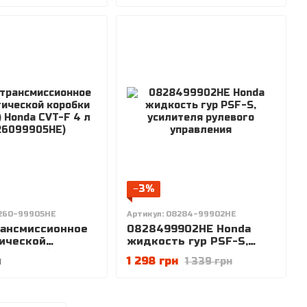
−3%
8260-99905HE
Артикул: 08284-99902HE
рансмиссионное
0828499902HE Honda
ической
жидкость гур PSF-S,
передач) Honda
усилителя рулевого
н
1 298 грн
1 339 грн
л
управления
9905HE)