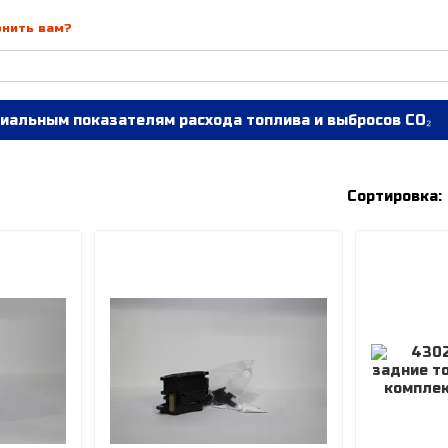
онить вам?
иальным показателям расхода топлива и выбросов CO₂
Сортировка: