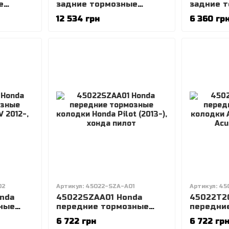
е
задние тормозные
задние 
(2012-
колодки Honda Accord
колодки 
12 534 грн
6 360 гр
(2018-)
MDX (2016
(2016-)
02
Артикул: 45022-SZA-A01
Артикул: 45
nda
45022SZAA01 Honda
45022T2
ные
передние тормозные
передни
RV
колодки Honda Pilot
колодки 
6 722 грн
6 722 гр
(2013-), хонда пилот
2015), Ac