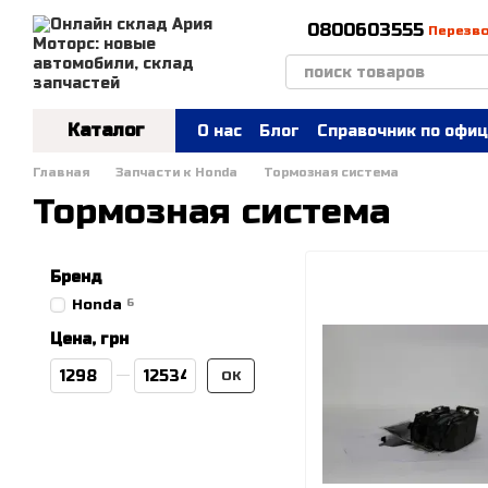
Перейти к основному контенту
0800603555
Перезв
Каталог
О нас
Блог
Справочник по офиц
Главная
Запчасти к Honda
Тормозная система
Тормозная система
Бренд
Honda
6
Цена, грн
От Цена, грн
До Цена, грн
OK