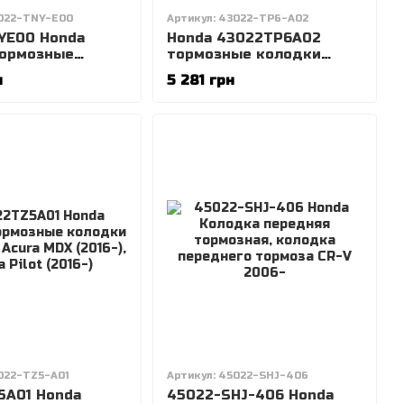
3022-TNY-E00
Артикул: 43022-TP6-A02
YE00 Honda
Honda 43022TP6A02
тормозные
тормозные колодки
 комплект Honda
комплект Honda
н
5 281 грн
8-
crosstour 2012-
022-TZ5-A01
Артикул: 45022-SHJ-406
5A01 Honda
45022-SHJ-406 Honda