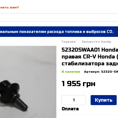
онить вам?
иальным показателям расхода топлива и выбросов CO₂
Главная
Запчасти к Honda
52320SWAA01 Honda
правая CR-V Honda (
стабилизатора зад
В наличии
Артикул: 52320-S
1 955 грн
Купить
Оплата