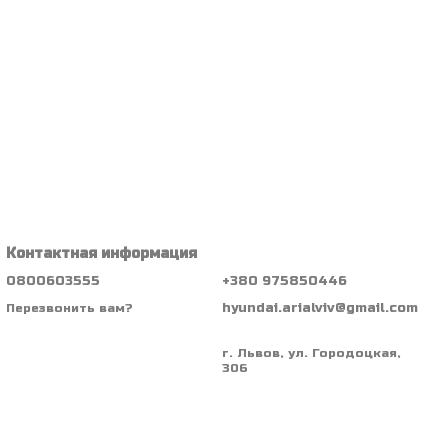
Контактная информация
0800603555
+380 975850446
hyundai.arialviv@gmail.com
Перезвонить вам?
г. Львов, ул. Городоцкая,
306