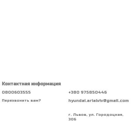
Контактная информация
0800603555
+380 975850446
hyundai.arialviv@gmail.com
Перезвонить вам?
г. Львов, ул. Городоцкая,
306