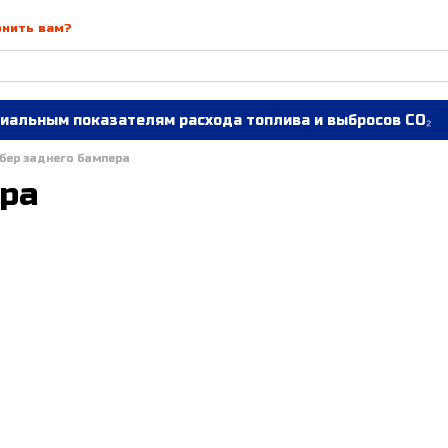
онить вам?
иальным показателям расхода топлива и выбросов CO₂
бер заднего бампера
ра