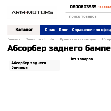
Перейти к основному контенту
0800603555
Перезв
Каталог
О нас
Блог
Справочник по офиц
Главная
Запчасти к Honda
Кузов и составляющие
Абсор
Абсорбер заднего бампе
Нет товаров
Абсорбер заднего
бампера