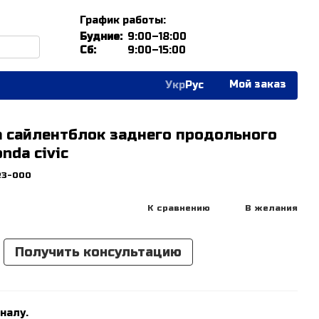
График работы:
Будние:
9:00–18:00
Сб:
9:00–15:00
Мой заказ
Укр
Рус
 сайлентблок заднего продольного
nda civic
R3-000
К сравнению
В желания
Получить консультацию
налу.