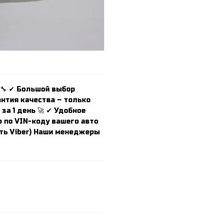
 🔧 ✔ Большой выбор
антия качества – только
за 1 день 🚀 ✔ Удобное
 по VIN-коду вашего авто
есть Viber) Наши менеджеры