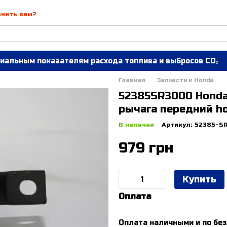
онить вам?
иальным показателям расхода топлива и выбросов CO₂
Главная
Запчасти к Honda
52385SR3000 Honda
рычага передний ho
В наличии
Артикул: 52385-S
979 грн
Купить
Оплата
Оплата наличными и по без