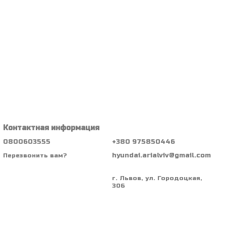
Контактная информация
0800603555
+380 975850446
hyundai.arialviv@gmail.com
Перезвонить вам?
г. Львов, ул. Городоцкая,
306