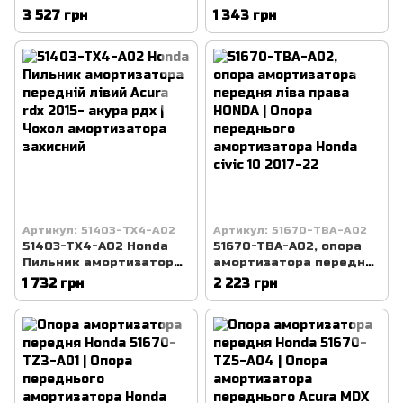
51403-SZA-A01, Honda
лівий Honda CRV 2013
3 527 грн
1 343 грн
Pilot, 2008-2012, пилот
2014 2015 | Чохол
хонда
амортизатора захисний
Артикул: 51403-TX4-A02
Артикул: 51670-TBA-A02
51403-TX4-A02 Honda
51670-TBA-A02, опора
Пильник амортизатора
амортизатора передня
передній лівий Acura rdx
ліва права HONDA |
1 732 грн
2 223 грн
2015- акура рдх | Чохол
Опора переднього
амортизатора захисний
амортизатора Honda
civic 10 2017-22