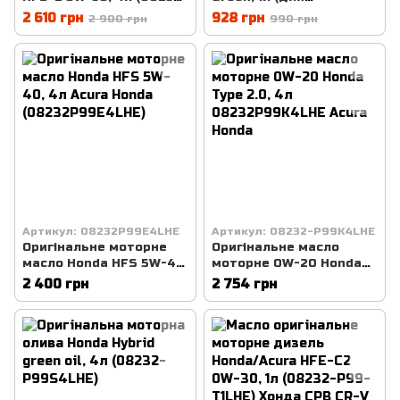
P99C4LHE)
дизельних двигунів) 1,6
2 610 грн
928 грн
2 900 грн
990 грн
дизель (08232P99D1LHE)
Honda дизельне масло
Артикул: 08232P99E4LHE
Артикул: 08232-P99K4LHE
Оригінальне моторне
Оригінальне масло
масло Honda HFS 5W-40,
моторне 0W-20 Honda
4л Acura Honda
Type 2.0, 4л
2 400 грн
2 754 грн
(08232P99E4LHE)
08232P99K4LHE Acura
Honda