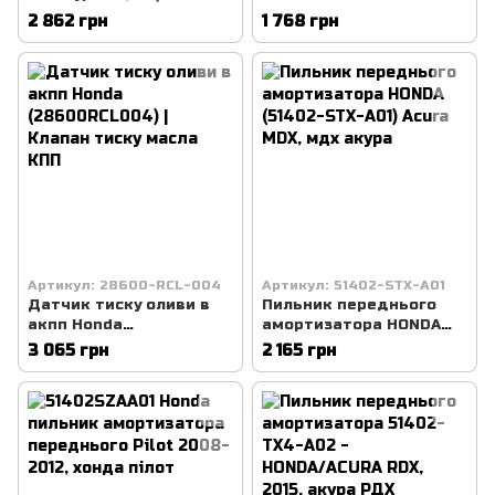
99901HE)
(08290P9901HE) | Олива
2 862 грн
1 768 грн
гіпоїдна 90 GL5 перід
роздатка
Артикул: 28600-RCL-004
Артикул: 51402-STX-A01
Датчик тиску оливи в
Пильник переднього
акпп Honda
амортизатора HONDA
(28600RCL004) | Клапан
(51402-STX-A01) Acura
3 065 грн
2 165 грн
тиску масла КПП
MDX, мдх акура