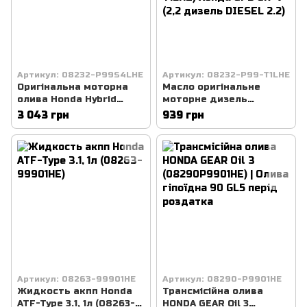
Артикул: 08232-P99S4LHE
Артикул: 08232-P99-T1LHE
Оригінальна моторна
Масло оригінальне
олива Honda Hybrid
моторне дизель
green oil, 4л (08232-
Honda/Acura HFE-C2 0W-
3 043 грн
939 грн
P99S4LHE)
30, 1л (08232-P99-T1LHE)
Хонда СРВ CR-V (2,2
дизель DIESEL 2.2)
Артикул: 08263-99901HE
Артикул: 08290-P9901HE
Жидкость акпп Honda
Трансмісійна олива
ATF-Type 3.1, 1л (08263-
HONDA GEAR Oil 3