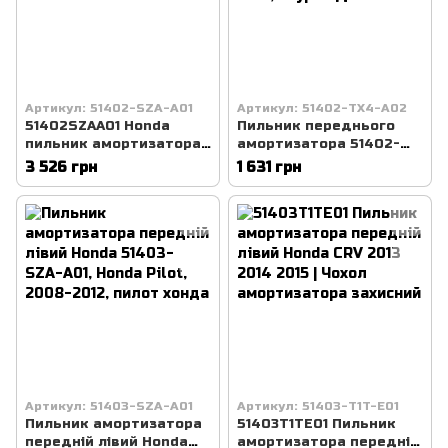
Артикул: 51402-SZA-A01
Артикул: 51402-TX4-A02
51402SZAA01 Honda
Пильник переднього
пильник амортизатора
амортизатора 51402-
переднього Pilot 2008-
TX4-A02 - HONDA/ACURA
3 526 грн
1 631 грн
2012, хонда пілот
RDX, 2015, акура РДХ
Артикул: 51403-SZA-A01
Артикул: 51403-T1T-E01
Пильник амортизатора
51403T1TE01 Пильник
передній лівий Honda
амортизатора передній