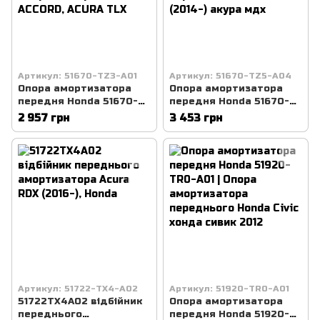
Артикул: 51670-TZ3-A01
Артикул: 51670-TZ5-A04
Опора амортизатора
Опора амортизатора
передня Honda 51670-
передня Honda 51670-
TZ3-A01 | Опора
TZ5-A04 | Опора
2 957 грн
3 453 грн
переднього
амортизатора
амортизатора Honda
переднього Acura MDX
ACCORD, ACURA TLX
(2014-) акура мдх
Артикул: 51722-TX4-A02
Артикул: 51920-TR0-A01
51722TX4A02 відбійник
Опора амортизатора
переднього
передня Honda 51920-