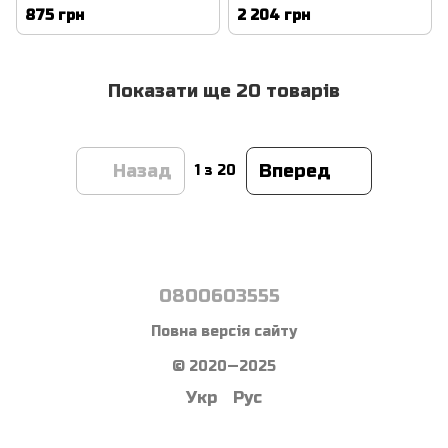
амортизатора Acura
TR0-A01 | Опора
875 грн
2 204 грн
RDX (2016-), Honda
амортизатора
переднього Honda Civic
хонда сивик 2012
Показати ще 20 товарів
Назад
Вперед
1
з 20
0800603555
Повна версія сайту
© 2020—2025
Укр
Рус