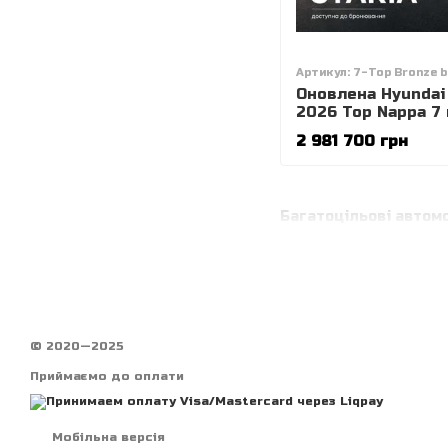
Артикул: 7-Top Bronze b
Оновлена Hyundai
2026 Top Nappa 7 
купити у Львові |
2 981 700 грн
Моторс
Багатоцільові автомо
© 2020—2025
Приймаємо до оплати
Мобільна версія