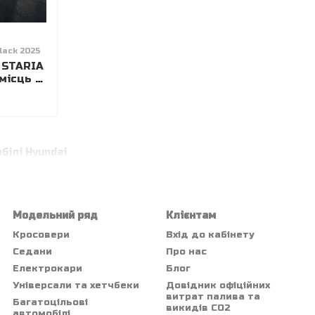
lack 2025
 STARIA
місць –
 Арія
білі Hyundai
Модельний ряд
Клієнтам
Кросовери
Вхід до кабінету
Седани
Про нас
Електрокари
Блог
Універсали та хетчбеки
Довідник офіційних
витрат палива та
Багатоцільові
викидів СО2
автомобілі