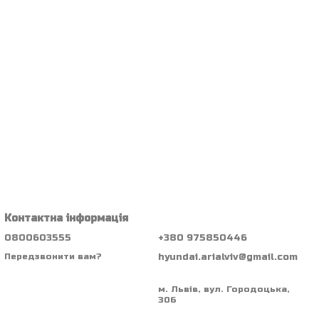
Контактна інформація
0800603555
+380 975850446
hyundai.arialviv@gmail.com
Передзвонити вам?
м. Львів, вул. Городоцька,
306