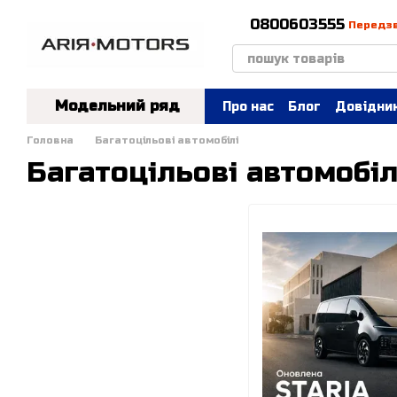
Перейти до основного контенту
0800603555
Передз
Модельний ряд
Про нас
Блог
Довідник
Головна
Багатоцільові автомобілі
Багатоцільові автомобіл