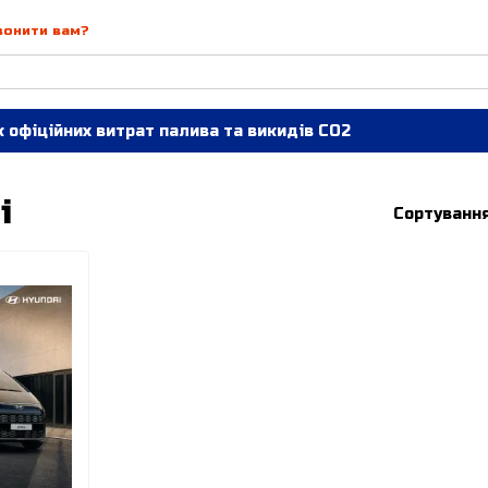
вонити вам?
 офіційних витрат палива та викидів СО2
і
Сортування