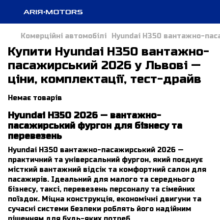
Комерційні автомобілі
Hyundai H350 вантажно-пас
Купити Hyundai H350 вантажно-
пасажирський 2026 у Львові —
ціни, комплектації, тест-драйв
Немає товарів
Hyundai H350 2026 — вантажно-
пасажирський фургон для бізнесу та
перевезень
Hyundai H350 вантажно-пасажирський 2026 —
практичний та універсальний фургон, який поєднує
місткий вантажний відсік та комфортний салон для
пасажирів. Ідеальний для малого та середнього
бізнесу, таксі, перевезень персоналу та сімейних
поїздок. Міцна конструкція, економічні двигуни та
сучасні системи безпеки роблять його надійним
рішенням для будь-яких потреб.