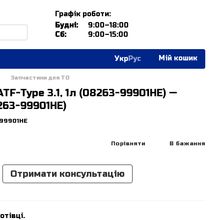
Графік роботи:
Будні:
9:00–18:00
Сб:
9:00–15:00
Мій кошик
Укр
Рус
Запчастини для ТО
TF-Type 3.1, 1л (08263-99901HE) —
263-99901HE)
-99901HE
Порівняти
В бажання
Отримати консультацію
отівці.