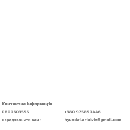
Контактна інформація
0800603555
+380 975850446
hyundai.arialviv@gmail.com
Передзвонити вам?