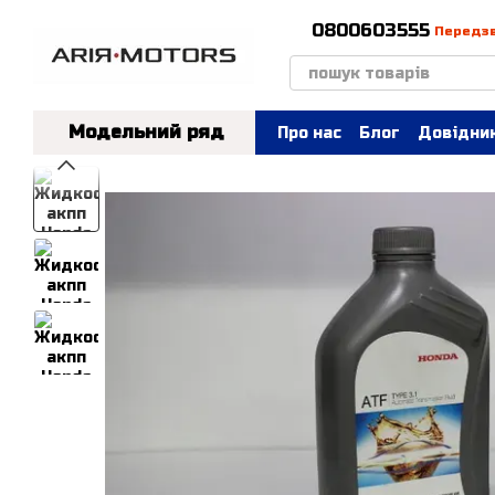
Перейти до основного контенту
0800603555
Передз
Модельний ряд
Про нас
Блог
Довідник