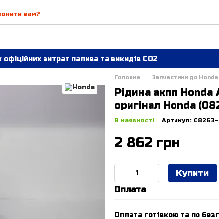
вонити вам?
 офіційних витрат палива та викидів СО2
Головна
Запчастини до Honda
Рідина акпп Honda A
оригінал Honda (08
В наявності
Артикул: 08263
2 862 грн
Купити
Оплата
Оплата готівкою та по безг