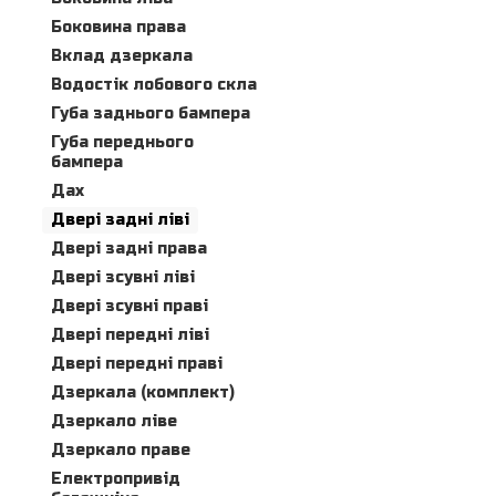
Боковина права
Вклад дзеркала
Водостік лобового скла
Губа заднього бампера
Губа переднього
бампера
Дах
Двері задні ліві
Двері задні права
Двері зсувні ліві
Двері зсувні праві
Двері передні ліві
Двері передні праві
Дзеркала (комплект)
Дзеркало ліве
Дзеркало праве
Електропривід