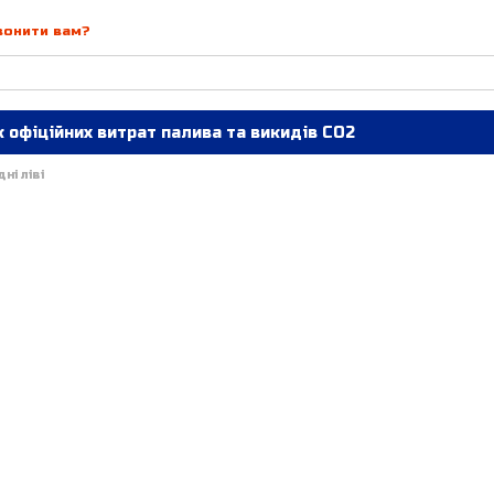
вонити вам?
 офіційних витрат палива та викидів СО2
ні ліві