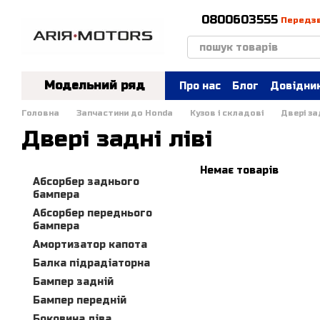
Перейти до основного контенту
0800603555
Передз
Модельний ряд
Про нас
Блог
Довідник
Головна
Запчастини до Honda
Кузов і складові
Двері зад
Двері задні ліві
Немає товарів
Абсорбер заднього
бампера
Абсорбер переднього
бампера
Амортизатор капота
Балка підрадіаторна
Бампер задній
Бампер передній
Боковина ліва