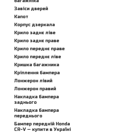
багажніка
Завіси дверей
Капот
Корпус дзеркала
Крило заднє ліве
Крило заднє праве
Крило переднє праве
Крило переднє ліве
Кришка багажника
Кріплення бампера
Лонжерон лівий
Лонжерон правий
Накладка бампера
заднього
Накладка бампера
переднього
Бампер передній Honda
CR-V — купити в Україні