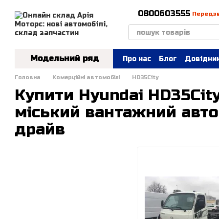
Перейти до основного контенту
0800603555
Передз
Модельний ряд
Про нас
Блог
Довідник
Головна
Комерційні автомобілі
HD35City
Купити Hyundai HD35City
міський вантажний автом
драйв