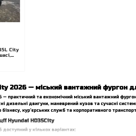
5L City
асі,
П 6,
ity 2026 — міський вантажний фургон д
6 — практичний та економічний міський вантажний фургон
ужні дизельні двигуни, маневрений кузов та сучасні сист
 бізнесу, кур’єрських служб та корпоративного транспорт
ції Hyundai HD35City
6 доступний у кількох варіантах: