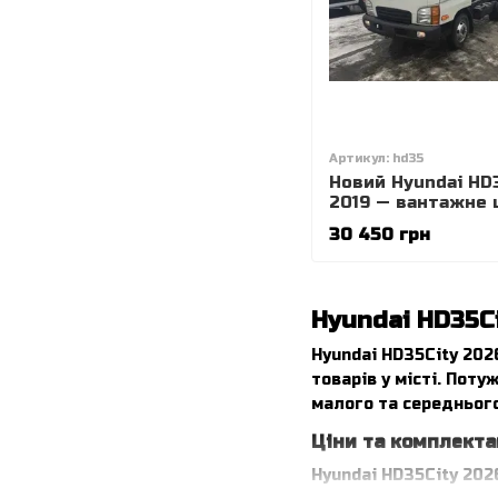
Артикул: hd35
Новий Hyundai HD3
2019 — вантажне ш
дизель 2.5 л, МКП
30 450 грн
гарантія 3 роки
Hyundai HD35C
Hyundai HD35City 202
товарів у місті. Пот
малого та середнього
Ціни та комплекта
Hyundai HD35City 202