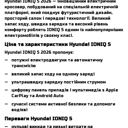
Hyundai IONIQ 5 2026 — інноваційний електричний
кросовер, побудований на спеціальній електричній
платформі, який поєднує футуристичний дизайн,
просторий салон і передові технології. Великий
запас ходу, швидка зарядка та високий рівень
комфорту роблять IONIQ 5 одним із найпопулярніших
електромобілів у своєму класі.
Ціна та характеристики Hyundai IONIQ 5
Hyundai IONIQ 5 2026 пропонує:
потужні електродвигуни та автоматичну
трансмісію
великий запас ходу на одному заряді
ультрашвидку зарядку постійним струмом
цифрову панель приладів і мультимедіа з Apple
CarPlay та Android Auto
сучасні системи активної безпеки та допомоги
водієві
Переваги Hyundai IONIQ 5
нульові викиди та низькі витрати на