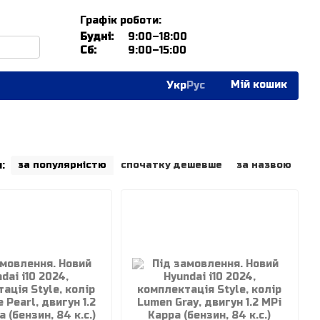
Графік роботи:
Будні:
9:00–18:00
Сб:
9:00–15:00
Мій кошик
Укр
Рус
:
за популярністю
спочатку дешевше
за назвою