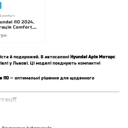
0 Comfort
undai i10 2024,
ація Comfort,
rant Blue,
грн
.2 MPi Kappa
84 к.с.)
іста й подорожей. В автосалоні
Hyundai Арія Моторс
івлі у Львові. Ці моделі поєднують компактні
 i10
— оптимальні рішення для щоденного
ктації