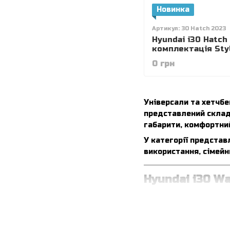
Новинка
Артикул: 30 Hatch 2023
Hyundai i30 Hatch
комплектація Sty
колір Dark Knight
0 грн
1.5 DPi AT (110 к.с.)
Універсали та хетчб
представлений склад 
габарити, комфортний
У категорії представ
використання, сімейни
Hyundai i30 Wa
Лінійка універсалів і
Hyundai i30 Wagon
Hyundai i30 Hatch