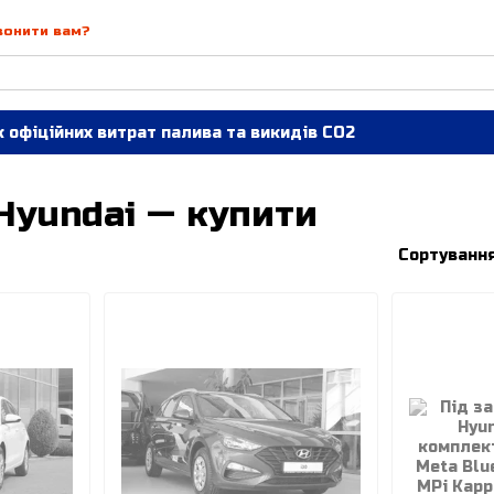
вонити вам?
 офіційних витрат палива та викидів СО2
Hyundai — купити
Сортування