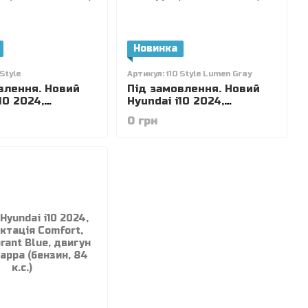
Новинка
 Style
Артикул: i10 Style Lumen Gray
влення. Новий
Під замовлення. Новий
10 2024,
Hyundai i10 2024,
ація Style,
комплектація Style,
0 грн
a Blue Pearl,
колір Lumen Gray, двигун
.2 MPi Kappa
1.2 MPi Kappa (бензин, 84
84 к.с.)
к.с.)