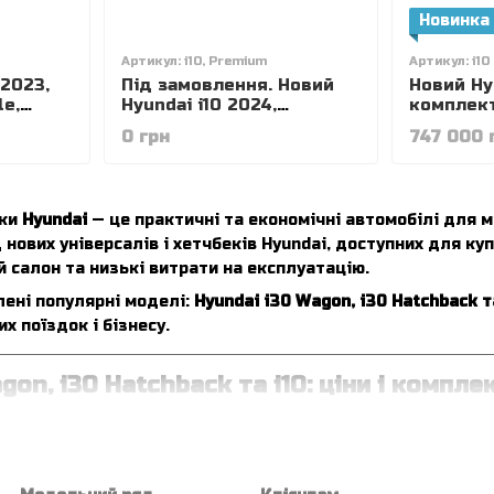
Новинка
Артикул: i10, Premium
Артикул: i1
 2023,
Під замовлення. Новий
Новий Hy
le,
Hyundai i10 2024,
комплект
, двигун
комплектація Premium +
колір Vib
0 грн
747 000 
BR+ PURPLE, колір meta
двигун 1
blue pearl, Двигун 1.2 MPi
(бензин, 
Kappa (бензин, 84 к.с.)
еки
Hyundai
— це практичні та економічні автомобілі для м
нових універсалів і хетчбеків Hyundai, доступних для куп
 салон та низькі витрати на експлуатацію.
лені популярні моделі:
Hyundai i30 Wagon, i30 Hatchback та
х поїздок і бізнесу.
gon, i30 Hatchback та i10: ціни і компле
 хетчбеків Hyundai охоплює різні потреби водіїв:
— місткий універсал із великим багажником
back
— комфортний хетчбек для міста