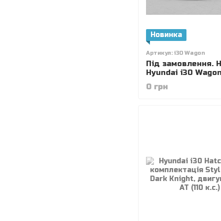
Новинка
Артикул: i30 Wagon
Під замовлення. 
Hyundai i30 Wagon
комлектакція Acti
0 грн
колір білий, двигу
DPi AT (110 к.с.).