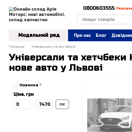
Перейти до основного контенту
0800603555
Передз
Модельний ряд
Про нас
Блог
Довідник
Головна
Універсали та хетчбеки
Універсали та хетчбеки 
нове авто у Львові
Новинка
6
Ціна, грн
Від Ціна, грн
До Ціна, грн
ОК