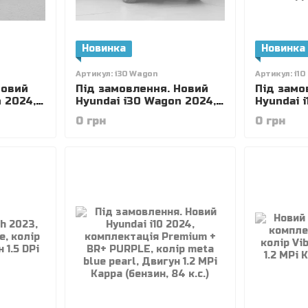
Новинка
Новинка
Артикул: i30 Wagon
Артикул: i10
Новий
Під замовлення. Новий
Під замо
 2024,
Hyundai i30 Wagon 2024,
Hyundai i
ve,
комплектація Comfort
комплект
0 грн
0 грн
н 1.5
Plus, колір Dark Knight,
колір Met
двигун 1.5 DPi AT (110 к.с.).
двигун 1
(бензин, 