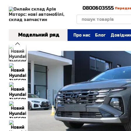
Перейти до основного контенту
0800603555
Передз
Модельний ряд
Про нас
Блог
Довідник