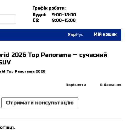
Графік роботи:
Будні:
9:00–18:00
Сб:
9:00–15:00
Мій кошик
Укр
Рус
rid 2026 Top Panorama — сучасний
SUV
brid Top Panorama 2026
Порівняти
В бажання
Отримати консультацію
отівці.