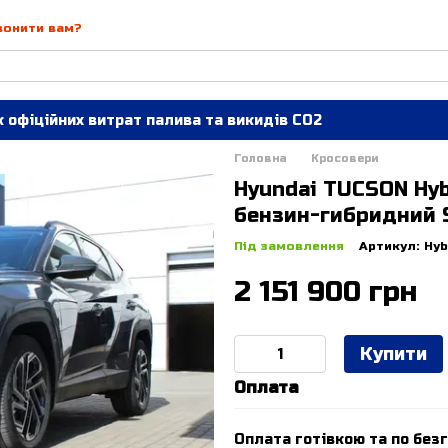
вонити вам?
 офіційних витрат палива та викидів СО2
Головна
Кросовери
Hyundai TUCSON Hyb
бензин-гибридний 
Під замовлення
Артикул: Hy
2 151 900 грн
Купити
Оплата
Оплата готівкою та по безг