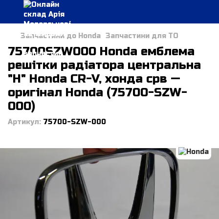
Запчастини до Honda
Запчастини для ТО
75700SZW000 Honda емблема
решітки радіатора центральна
"Н" Honda CR-V, хонда срв —
оригінал Honda (75700-SZW-
000)
Артикул:
75700-SZW-000