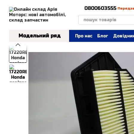
Перейти до основного контенту
0800603555
Передз
Модельний ряд
Про нас
Блог
Довідник