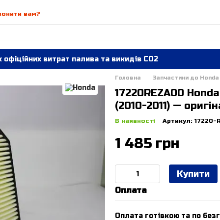
вонити вам?
 офіційних витрат палива та викидів СО2
Головна
Запчастини до Honda
17220REZA00 Honda 
(2010-2011) — оригі
В наявності
Артикул: 17220-
1 485 грн
Купити
Оплата
Оплата готівкою та по безг