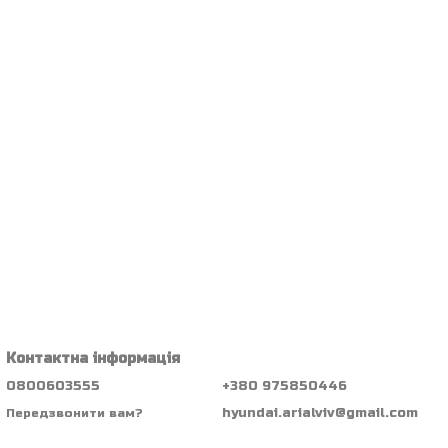
Контактна інформація
0800603555
+380 975850446
hyundai.arialviv@gmail.com
Передзвонити вам?