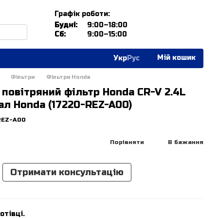
Графік роботи:
Будні:
9:00–18:00
Сб:
9:00–15:00
Мій кошик
Укр
Рус
Фільтри
Фільтри Honda
повітряний фільтр Honda CR-V 2.4L
нал Honda (17220-REZ-A00)
REZ-A00
Порівняти
В бажання
Отримати консультацію
отівці.