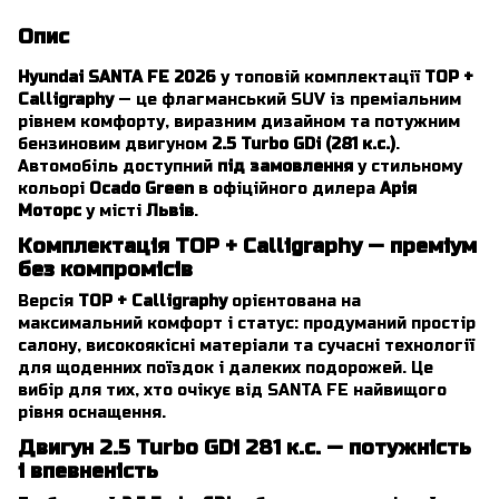
Опис
Hyundai SANTA FE 2026
у топовій комплектації
TOP +
Calligraphy
— це флагманський SUV із преміальним
рівнем комфорту, виразним дизайном та потужним
бензиновим двигуном
2.5 Turbo GDi (281 к.с.)
.
Автомобіль доступний
під замовлення
у стильному
кольорі
Ocado Green
в офіційного дилера
Арія
Моторс
у місті
Львів
.
Комплектація TOP + Calligraphy — преміум
без компромісів
Версія
TOP + Calligraphy
орієнтована на
максимальний комфорт і статус: продуманий простір
салону, високоякісні матеріали та сучасні технології
для щоденних поїздок і далеких подорожей. Це
вибір для тих, хто очікує від SANTA FE найвищого
рівня оснащення.
Двигун 2.5 Turbo GDi 281 к.с. — потужність
і впевненість