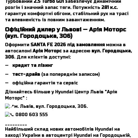
Турбований
2.5 Turbo GDi
забезпечує динамічний
розгін і значний запас тяги. Потужність
281 к.с.
гарантує комфортні обгони, стабільний рух на трасі
та впевненість із повним завантаженням.
Офіційний дилер у Львові — Арія Моторс
(вул. Городоцька, 306)
Оформити
SANTA FE 2026 під замовлення
можна в
автосалоні
Арія Моторс
за адресою
вул. Городоцька,
306
. Для клієнтів доступні:
кредит та лізинг
тест-драйв
(за попереднім записом)
офіційна гарантія та сервіс
Дізнайтесь більше у Hyundai Центр Львів "Арія
Моторс" :
м. Львів, вул. Городоцька, 306.
0800 603 555
_________
Найбільший склад нових автомобілів Hyundai на
заході України в автоцентрі Hyundai на Городоцькій,