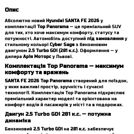
Опис
Абсолютно новий
Hyundai SANTA FE 2026
у
комплектації
Top Panorama
— це преміальний SUV
для тих, хто хоче максимум комфорту, статусу та
потужності. Автомобіль доступний
під замовлення
у
стильному кольорі
Cyber Sage
з бензиновим
двигуном
2.5 Turbo GDi (281 к.с.)
. Оформлення — у
дилера
Арія Моторс
у Львові.
Комплектація Top Panorama — максимум
комфорту та вражень
SANTA FE 2026 Top Panorama
створений для поїздок,
у яких важливі простір, зручність і сучасні
технології. Комплектація Top Panorama підкреслює
преміальний характер моделі та орієнтована на
комфорт водія й пасажирів у місті та в подорожах.
Двигун 2.5 Turbo GDi 281 к.с. — потужна
динаміка
Бензиновий
2.5 Turbo GDi
на
281 к.с.
забезпечує