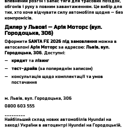
впевнений розгін і запас тяги для трасових поїздок,
обгонів і руху з повним завантаженням. Це вибір для
тих, хто хоче відчувати силу автомобіля щодня — без
компромісів.
Дилер у Львові — Арія Моторс (вул.
Городоцька, 306)
Оформити
SANTA FE 2026 під замовлення
можна в
автосалоні
Арія Моторс
за адресою:
Львів, вул.
Городоцька, 306
. Доступні:
кредит
та
лізинг
тест-драйв
(за попереднім записом)
консультація щодо комплектації та умов
постачання
м. Львів, вул. Городоцька, 306
0800 603 555
_________
Найбільший склад нових автомобілів Hyundai на
заході України в автоцентрі Hyundai на Городоцькій,