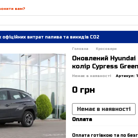
вонити вам?
 офіційних витрат палива та викидів СО2
Головна
Кросовери
Оновлений Hyundai 
колір Cypress Green 
Немає в наявності
Артикул: 
0 грн
Немає в наявності
Оплата
Оплата готівкою та по безг