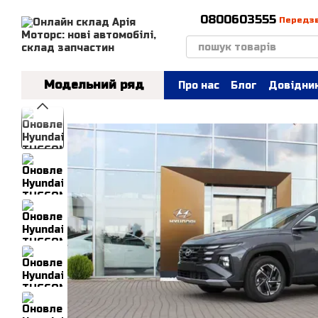
Перейти до основного контенту
0800603555
Передз
Модельний ряд
Про нас
Блог
Довідник