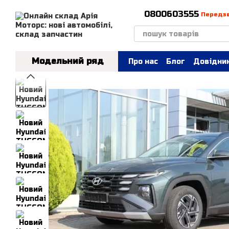
Перейти до основного контенту
0800603555
Передз
Модельний ряд
Про нас
Блог
Довідник