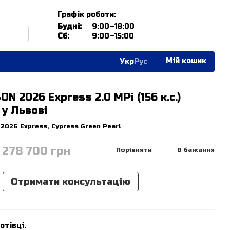
Графік роботи:
Будні:
9:00–18:00
Сб:
9:00–15:00
Мій кошик
Укр
Рус
N 2026 Express 2.0 MPi (156 к.с.)
 у Львові
2026 Express, Cypress Green Pearl
1 278 700 грн
Порівняти
В бажання
Отримати консультацію
отівці.