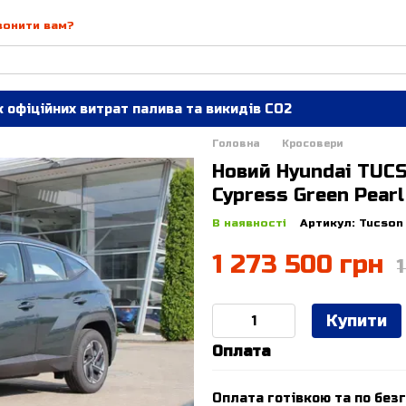
вонити вам?
 офіційних витрат палива та викидів СО2
Головна
Кросовери
Новий Hyundai TUCSO
Cypress Green Pearl
В наявності
Артикул: Tucson 
1 273 500 грн
Купити
Оплата
Оплата готівкою та по безг