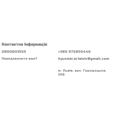
Контактна інформація
0800603555
+380 975850446
hyundai.arialviv@gmail.com
Передзвонити вам?
м. Львів, вул. Городоцька,
306