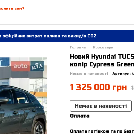
вонити вам?
 офіційних витрат палива та викидів СО2
Головна
Кросовери
Новий Hyundai TUCS
колір Cypress Green 
Немає в наявності
Артикул: 
1 325 000 грн
Немає в наявності
Оплата
Оплата готівкою та по безг