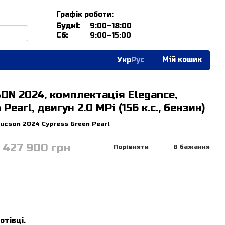
Графік роботи:
Будні:
9:00–18:00
Сб:
9:00–15:00
Мій кошик
Укр
Рус
ON 2024, комплектація Elegance,
Pearl, двигун 2.0 MPi (156 к.с., бензин)
tucson 2024 Cypress Green Pearl
1 427 900 грн
Порівняти
В бажання
отівці.