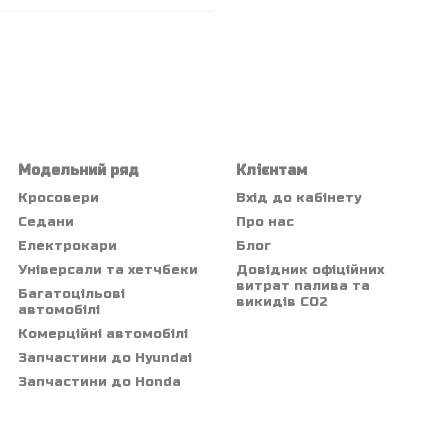
Модельний ряд
Клієнтам
Кросовери
Вхід до кабінету
Седани
Про нас
Електрокари
Блог
Універсали та хетчбеки
Довідник офіційних
витрат палива та
Багатоцільові
викидів СО2
автомобілі
Комерційні автомобілі
Запчастини до Hyundai
Запчастини до Honda