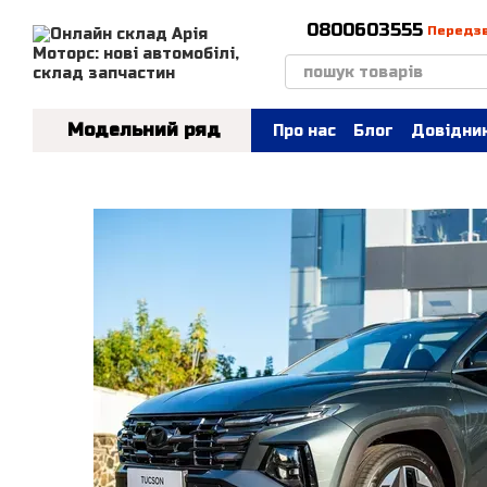
Перейти до основного контенту
0800603555
Передз
Модельний ряд
Про нас
Блог
Довідник