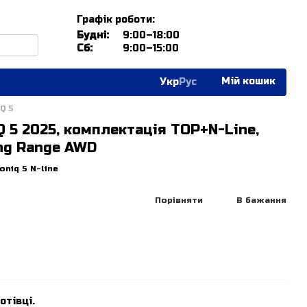
Графік роботи:
Будні:
9:00–18:00
Сб:
9:00–15:00
Мій кошик
Укр
Рус
Q 5
Q 5 2025, комплектація TOP+N-Line,
ong Range AWD
oniq 5 N-line
Порівняти
В бажання
отівці.