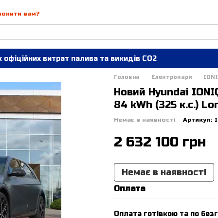
вонити вам?
 офіційних витрат палива та викидів СО2
Головна
Електрокари
IONI
Новий Hyundai IONI
84 kWh (325 к.с.) L
Немає в наявності
Артикул: I
2 632 100 грн
Немає в наявності
Оплата
Оплата готівкою та по безг