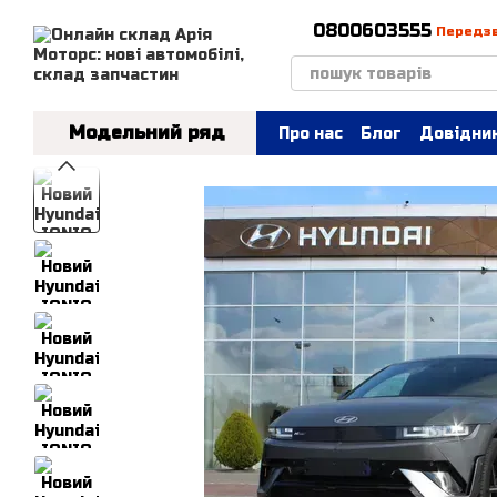
Перейти до основного контенту
0800603555
Передз
Модельний ряд
Про нас
Блог
Довідник