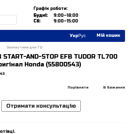
Графік роботи:
Будні:
9:00–18:00
Сб:
9:00–15:00
Мій кошик
Укр
Рус
Запчастини для ТО
3 START-AND-STOP EFB TUDOR TL700
ригінал Honda (55800543)
543
Порівняти
В бажання
Отримати консультацію
отівці.