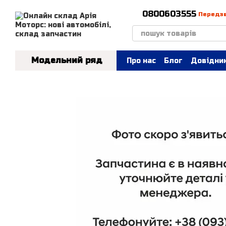
Перейти до основного контенту
0800603555
Передз
Модельний ряд
Про нас
Блог
Довідник