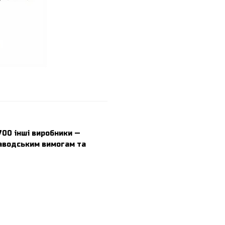
00 інші виробники —
заводським вимогам та