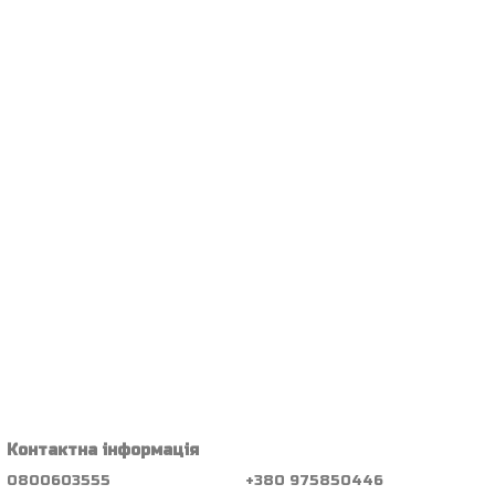
Контактна інформація
0800603555
+380 975850446