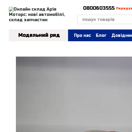
Перейти до основного контенту
0800603555
Передз
Модельний ряд
Про нас
Блог
Довідник