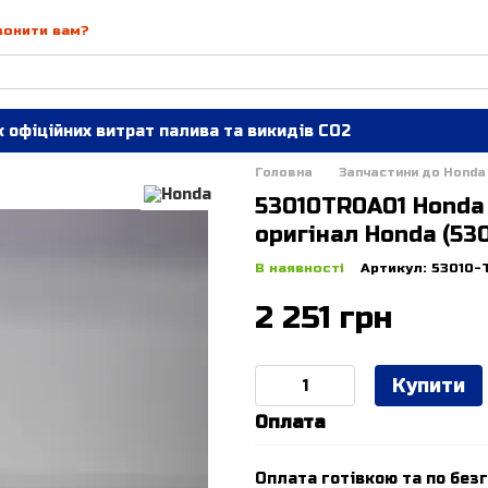
вонити вам?
 офіційних витрат палива та викидів СО2
Головна
Запчастини до Honda
53010TR0A01 Honda 
оригінал Honda (53
В наявності
Артикул: 53010-
2 251 грн
Купити
Оплата
Оплата готівкою та по безг