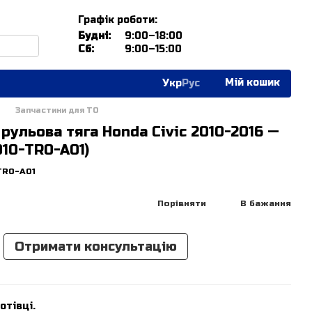
Графік роботи:
Будні:
9:00–18:00
Сб:
9:00–15:00
Мій кошик
Укр
Рус
Запчастини для ТО
рульова тяга Honda Civic 2010-2016 —
010-TR0-A01)
TR0-A01
Порівняти
В бажання
Отримати консультацію
отівці.