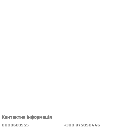
Контактна інформація
0800603555
+380 975850446