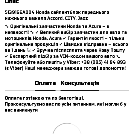
Опис
51391SEA004 Honda сайлентблок переднього
нижнього важеля Accord, CITY, Jazz
🔧 Оригінальні запчастини Honda та Acura – в
наявності! 🔧 ✔ Великий вибір запчастин для авто та
мотоциклів Honda, Acura ✔ Гарантія якості – тільки
оригінальна продукція ✔ Швидка відправка – всього
за 1 день 🚀 ✔ Зручна післясплата через Нову Пошту
✔ Експертний підбір за VIN-кодом вашого авто 📞
Телефонуйте або пишіть у Viber: +38 (095) 41 84 893
(є Viber) Наші менеджери завжди готові допомогти!
Оплата
Консультація
Оплата готівкою та по безготівці.
Проконсультуємо вас по усім питанням, які могли б у
вас виникнути