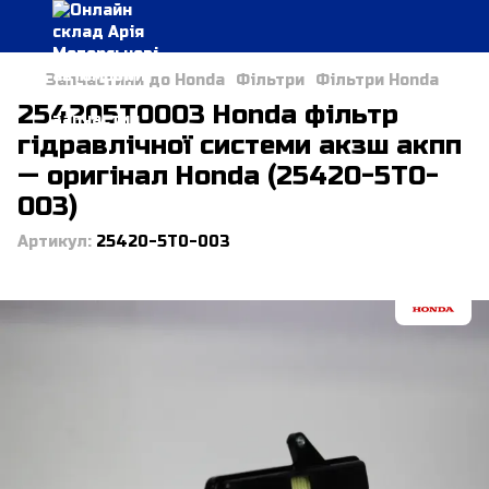
Запчастини до Honda
Фільтри
Фільтри Honda
254205T0003 Honda фільтр
гідравлічної системи акзш акпп
— оригінал Honda (25420-5T0-
003)
Артикул:
25420-5T0-003