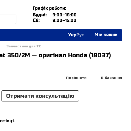
Графік роботи:
Будні:
9:00–18:00
Сб:
9:00–15:00
Мій кошик
Укр
Рус
Запчастини для ТО
at 350/2M — оригінал Honda (18037)
Порівняти
В бажання
Отримати консультацію
отівці.