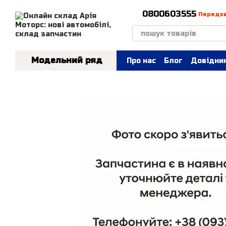
Перейти до основного контенту
0800603555
Передз
Модельний ряд
Про нас
Блог
Довідник