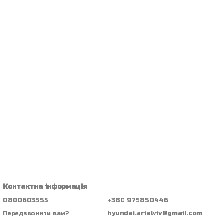
Контактна інформація
0800603555
+380 975850446
hyundai.arialviv@gmail.com
Передзвонити вам?