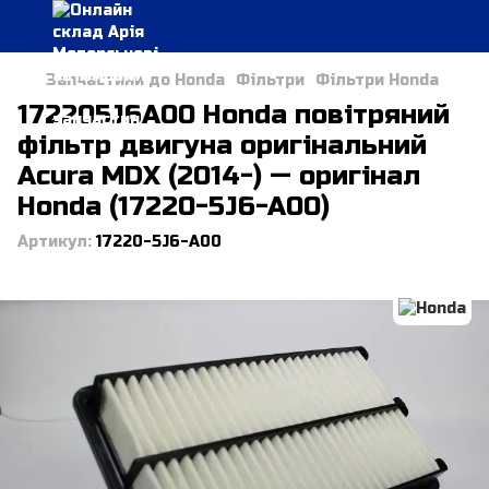
Запчастини до Honda
Фільтри
Фільтри Honda
172205J6A00 Honda повітряний
фільтр двигуна оригінальний
Acura MDX (2014-) — оригінал
Honda (17220-5J6-A00)
Артикул:
17220-5J6-A00