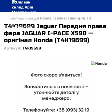
Запчастини до Honda
Запчастини для ТО
T4K19699 Jaguar Передня права
фара JAGUAR I-PACE X590 —
оригінал Honda (T4K19699)
Артикул:
T4K19699