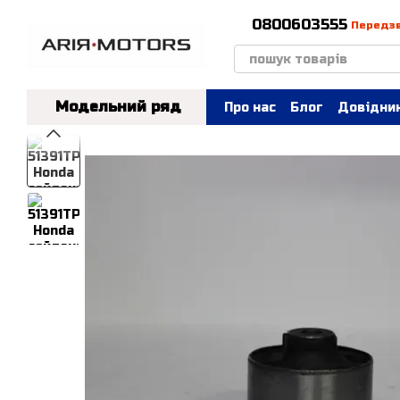
Перейти до основного контенту
0800603555
Передз
Модельний ряд
Про нас
Блог
Довідник