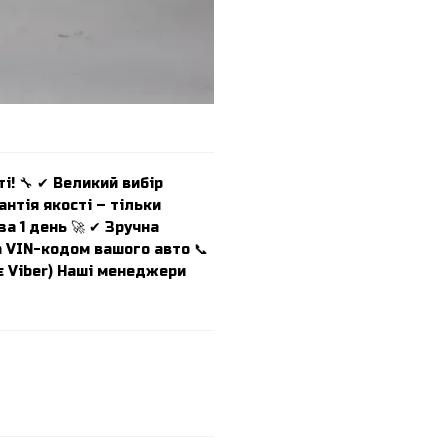
і! 🔧 ✔ Великий вибір
антія якості – тільки
а 1 день 🚀 ✔ Зручна
а VIN-кодом вашого авто 📞
(є Viber) Наші менеджери