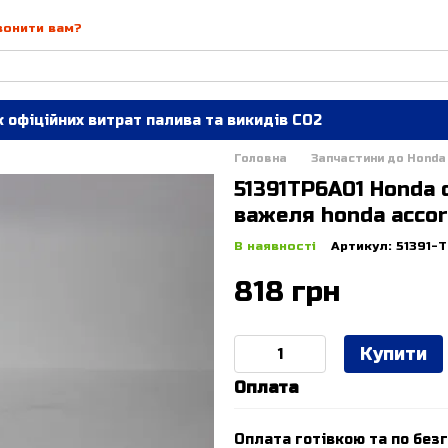
вонити вам?
 офіційних витрат палива та викидів СО2
Головна
Запчастини до Honda
51391TP6A01 Honda
важеля honda accor
В наявності
Артикул: 51391-
818 грн
Купити
Оплата
Оплата готівкою та по безг