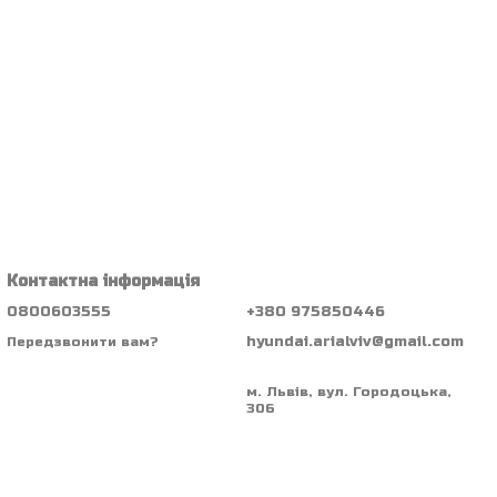
Контактна інформація
0800603555
+380 975850446
hyundai.arialviv@gmail.com
Передзвонити вам?
м. Львів, вул. Городоцька,
306