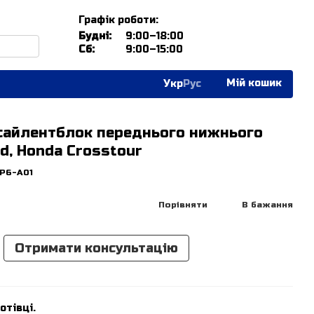
Графік роботи:
Будні:
9:00–18:00
Сб:
9:00–15:00
Мій кошик
Укр
Рус
 сайлентблок переднього нижнього
d, Honda Crosstour
TP6-A01
Порівняти
В бажання
Отримати консультацію
отівці.