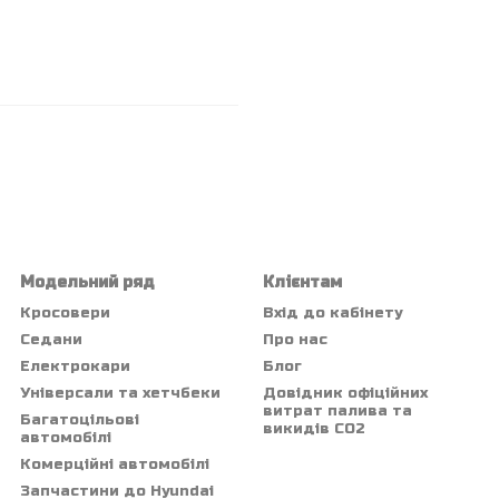
Модельний ряд
Клієнтам
Кросовери
Вхід до кабінету
Седани
Про нас
Електрокари
Блог
Універсали та хетчбеки
Довідник офіційних
витрат палива та
Багатоцільові
викидів СО2
автомобілі
Комерційні автомобілі
Запчастини до Hyundai