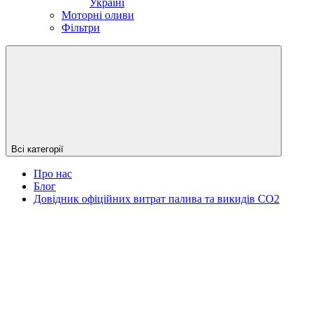
Україні
Моторні оливи
Фільтри
Всі категорії
Про нас
Блог
Довідник офіційних витрат палива та викидів СО2