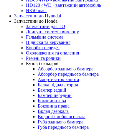
HD120 4WD - вантажний автомобіль
H350 шасі
Запчастини до Hyundai
Запчастини до Honda
Запчастини для ТО
Двигун і система вихлопу
Гальмівна система
Підвіска та керування
Коробка передач
Охолодження та опалення
Ремені та ролики
Кузов і складові
Абсорбер заднього бампера
Абсорбер переднього бампера
Амортизатор капота
Балка підрадіаторна
Бампер задній
Бампер передній
Боковина ліва
Боковина права
Вклад дзеркала
Водостік лобового скла
Губа заднього бампера
Губа переднього бампера