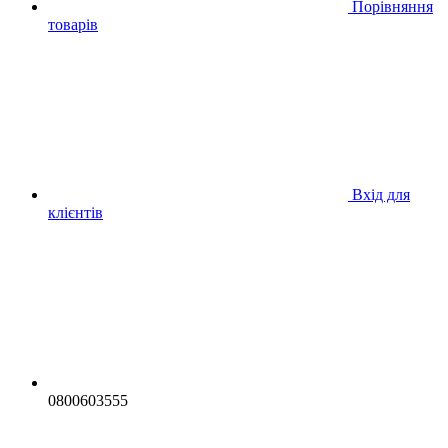
Порівняння
товарів
Вхід для
клієнтів
0800603555