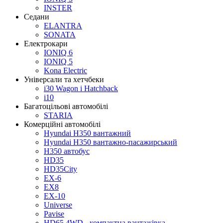
INSTER
Седани
ELANTRA
SONATA
Електрокари
IONIQ 6
IONIQ 5
Kona Electric
Універсали та хетчбеки
i30 Wagon i Hatchback
i10
Багатоцільові автомобілі
STARIA
Комерційні автомобілі
Hyundai H350 вантажний
Hyundai H350 вантажно-пасажирський
H350 автобус
HD35
HD35City
ЕХ-6
EX8
ЕХ-10
Universe
Pavise
HD65 4WD - компактна вантажівка