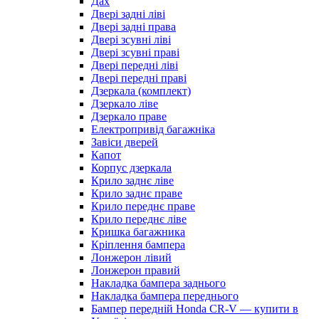
Дах
Двері задні ліві
Двері задні права
Двері зсувні ліві
Двері зсувні праві
Двері передні ліві
Двері передні праві
Дзеркала (комплект)
Дзеркало ліве
Дзеркало праве
Електропривід багажніка
Завіси дверей
Капот
Корпус дзеркала
Крило заднє ліве
Крило заднє праве
Крило переднє праве
Крило переднє ліве
Кришка багажника
Кріплення бампера
Лонжерон лівий
Лонжерон правий
Накладка бампера заднього
Накладка бампера переднього
Бампер передній Honda CR-V — купити в