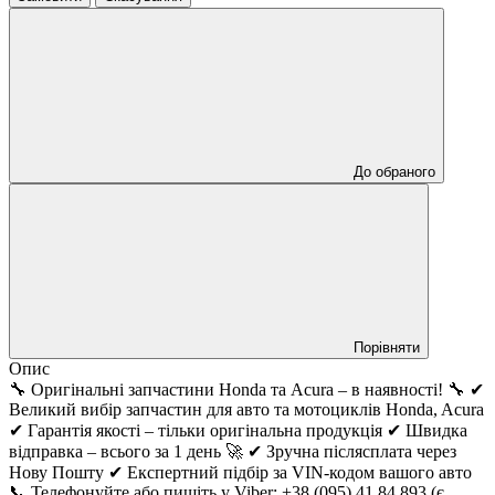
До обраного
Порівняти
Опис
🔧 Оригінальні запчастини Honda та Acura – в наявності! 🔧 ✔
Великий вибір запчастин для авто та мотоциклів Honda, Acura
✔ Гарантія якості – тільки оригінальна продукція ✔ Швидка
відправка – всього за 1 день 🚀 ✔ Зручна післясплата через
Нову Пошту ✔ Експертний підбір за VIN-кодом вашого авто
📞 Телефонуйте або пишіть у Viber: +38 (095) 41 84 893 (є