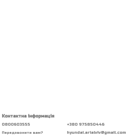
Контактна інформація
0800603555
+380 975850446
hyundai.arialviv@gmail.com
Передзвонити вам?