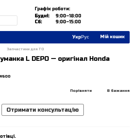
Графік роботи:
Будні:
9:00–18:00
Сб:
9:00–15:00
Мій кошик
Укр
Рус
Запчастини для ТО
уманка L DEPO — оригінал Honda
3W600
Порівняти
В бажання
Отримати консультацію
отівці.