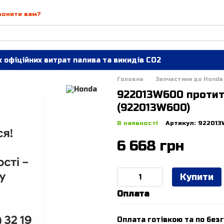
вонити вам?
 офіційних витрат палива та викидів СО2
Головна
Запчастини до Honda
922013W600 протит
(922013W600)
В наявності
Артикул: 92201
6 668 грн
Купити
Оплата
Оплата готівкою та по безг