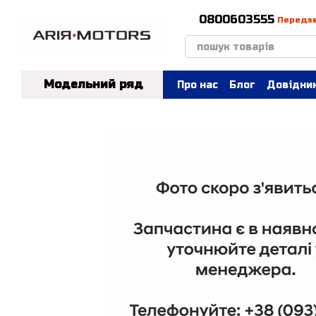
Перейти до основного контенту
0800603555
Передз
Модельний ряд
Про нас
Блог
Довідник