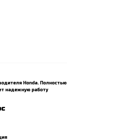
водителя Honda. Полностью
ет надежную работу
рс
ция