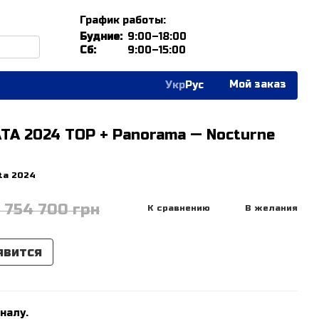
График работы:
Будние:
9:00–18:00
Сб:
9:00–15:00
Мой заказ
Укр
Рус
TA 2024 TOP + Panorama — Nocturne
ta 2024
1 754 700 грн
К сравнению
В желания
явится
налу.