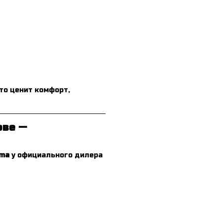
то ценит комфорт,
ове —
ama
у официального дилера