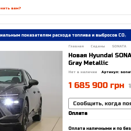
онить вам?
иальным показателям расхода топлива и выбросов CO₂
Главная
Седаны
SONATA
Новая Hyundai SONA
Gray Metallic
Нет в наличии
Артикул: sona
1 685 900 грн
Сообщить, когда по
Оплата
Оплата наличными и по без