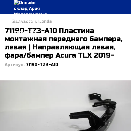
Запчасти к Honda
71190-TZ3-A10 Пластина
монтажная переднего бампера,
левая | Направляющая левая,
фара/бампер Acura TLX 2019-
Артикул:
71190-TZ3-A10