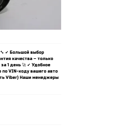
 🔧 ✔ Большой выбор
антия качества – только
за 1 день 🚀 ✔ Удобное
 по VIN-коду вашего авто
есть Viber) Наши менеджеры