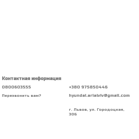
Контактная информация
0800603555
+380 975850446
hyundai.arialviv@gmail.com
Перезвонить вам?
г. Львов, ул. Городоцкая,
306