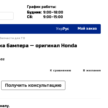
График работы:
Будние:
9:00–18:00
Сб:
9:00–15:00
Мой заказ
Укр
Рус
Запчасти для ТО
ка бампера — оригинал Honda
402
К сравнению
В желания
Получить консультацию
налу.