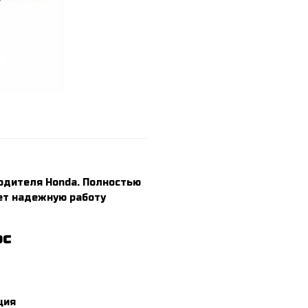
одителя Honda. Полностью
ет надежную работу
рс
ция