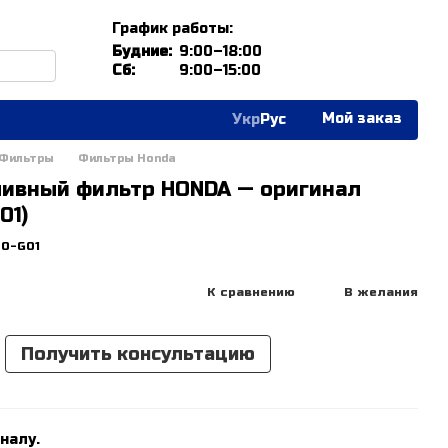
График работы:
Будние:
9:00–18:00
Сб:
9:00–15:00
Мой заказ
Укр
Рус
Фильтры
Фильтры Honda
ливный фильтр HONDA — оригинал
01)
Z0-G01
К сравнению
В желания
Получить консультацию
налу.