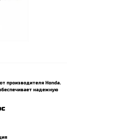
от производителя Honda.
 обеспечивает надежную
рс
ция