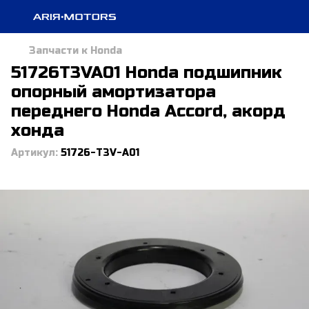
Запчасти к Honda
51726T3VA01 Honda подшипник
опорный амортизатора
переднего Honda Accord, акорд
хонда
Артикул:
51726-T3V-A01