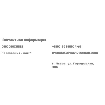
Контактная информация
0800603555
+380 975850446
hyundai.arialviv@gmail.com
Перезвонить вам?
г. Львов, ул. Городоцкая,
306