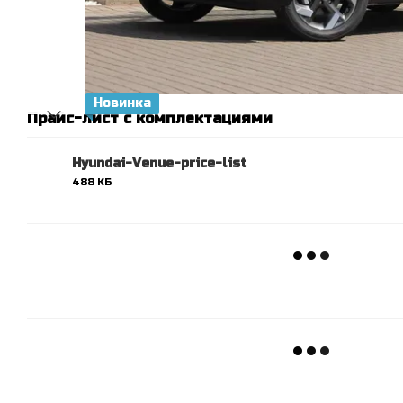
Новинка
Прайс-лист с комплектациями
Hyundai-Venue-price-list
488 КБ
PDF