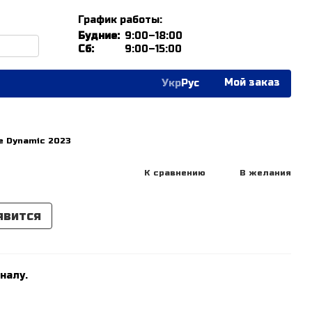
График работы:
Будние:
9:00–18:00
Сб:
9:00–15:00
Мой заказ
Укр
Рус
e Dynamic 2023
К сравнению
В желания
явится
налу.