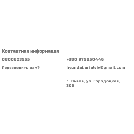
Контактная информация
0800603555
+380 975850446
hyundai.arialviv@gmail.com
Перезвонить вам?
г. Львов, ул. Городоцкая,
306