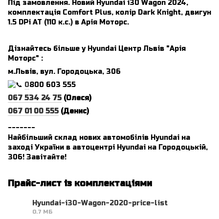
Під замовлення. Новий Hyundai i30 Wagon 2024,
комплектація Comfort Plus, колір Dark Knight, двигун
1.5 DPi AT (110 к.с.) в Арія Моторс.
Дізнайтесь більше у Hyundai Центр Львів "Арія
Моторс" :
м.Львів, вул. Городоцька, 306
0
800 603 555
067 534 24 75
(Олеся)
067 01 00 555
(Денис)
_______
Найбільший склад нових автомобілів Hyundai на
заході України в автоцентрі Hyundai на Городоцькій,
306! Завітайте!
Прайс-лист із комплектаціями
Hyundai-i30-Wagon-2020-price-list
0.7 МБ
PDF