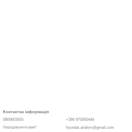
Контактна інформація
0800603555
+380 975850446
hyundai.arialviv@gmail.com
Передзвонити вам?