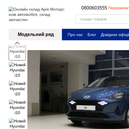
Перейти до основного контенту
0800603555
Передзвони
Модельний ряд
Про нас
Блог
Довідник офіці