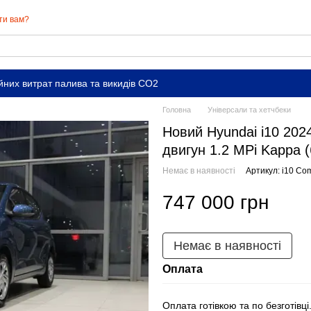
ти вам?
йних витрат палива та викидів СО2
Головна
Універсали та хетчбеки
Новий Hyundai i10 2024
двигун 1.2 MPi Kappa (
Немає в наявності
Артикул: i10 Com
747 000 грн
Немає в наявності
Оплата
Оплата готівкою та по безготівці